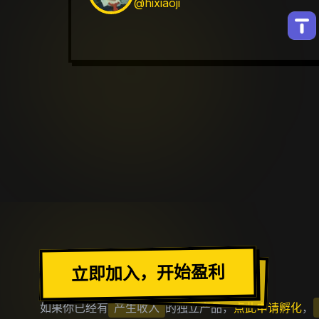
@hixiaoji
加入出海去社区
立即加入，开始盈利
如果你已经有
产生收入
的独立产品，
点此申请孵化
，