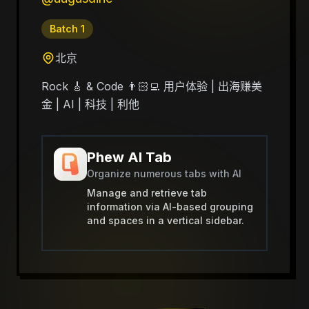
Batch
1
北京
Rock 🎸 & Code 👨🏻‍💻 用户体验 | 出海赚美
金 | AI | 科技 | 利他
Phew AI Tab
Organize numerous tabs with AI
Manage and retrieve tab
information via AI-based grouping
and spaces in a vertical sidebar.